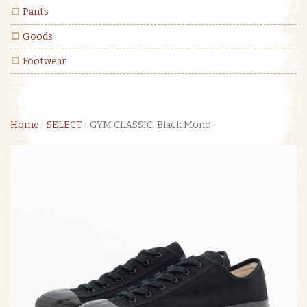
Pants
Goods
Footwear
Home
SELECT
GYM CLASSIC-Black Mono-