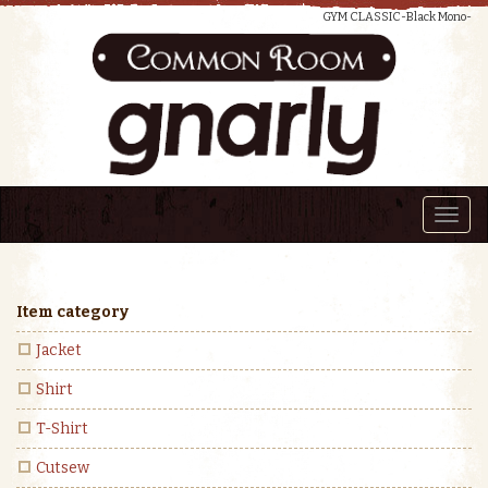
GYM CLASSIC-Black Mono-
Toggl
navig
Item category
Jacket
Shirt
T-Shirt
Cutsew