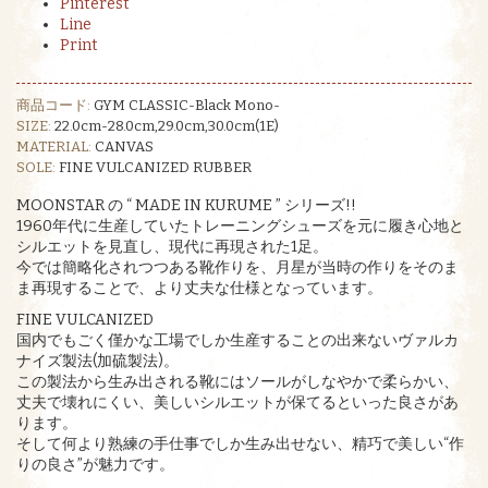
Pinterest
Line
Print
商品コード:
GYM CLASSIC-Black Mono-
SIZE:
22.0cm-28.0cm,29.0cm,30.0cm(1E)
MATERIAL:
CANVAS
SOLE:
FINE VULCANIZED RUBBER
MOONSTAR の “ MADE IN KURUME ” シリーズ!!
1960年代に生産していたトレーニングシューズを元に履き心地と
シルエットを見直し、現代に再現された1足。
今では簡略化されつつある靴作りを、月星が当時の作りをそのま
ま再現することで、より丈夫な仕様となっています。
FINE VULCANIZED
国内でもごく僅かな工場でしか生産することの出来ないヴァルカ
ナイズ製法(加硫製法)。
この製法から生み出される靴にはソールがしなやかで柔らかい、
丈夫で壊れにくい、美しいシルエットが保てるといった良さがあ
ります。
そして何より熟練の手仕事でしか生み出せない、精巧で美しい“作
りの良さ”が魅力です。