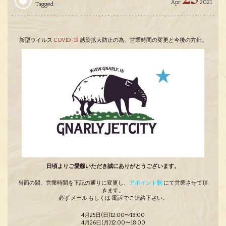
Apr
2021
Tagged:
新型ウイルス
COVID-19
感染拡大防止の為、営業時間の変更と今後の方針。
日頃よりご愛顧いただき誠にありがとうございます。
当面の間、営業時間を下記の通りに変更し、
アポイント制
にて営業させて頂
きます。
必ず メール もしくは 電話 でご連絡下さい。
4月25日(日)12:00〜18:00
4月26日(月)12:00〜18:00