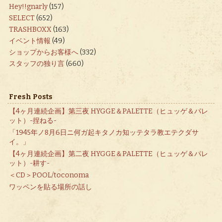
Hey!!gnarly
(157)
SELECT
(652)
TRASHBOXX
(163)
イベント情報
(49)
ショップからお客様へ
(332)
スタッフの独り言
(660)
Fresh Posts
【4ヶ月連続企画】第三夜 HYGGE＆PALETTE（ヒュッゲ＆パレ
ット）-捏ねる-
「1945年ノ8月6日ニ何ガ起キタノカ知ッテタラ教エテクダサ
イ。」
【4ヶ月連続企画】第二夜 HYGGE＆PALETTE（ヒュッゲ＆パレ
ット）-耕す-
＜CD＞POOL/toconoma
ワッペンを貼る場所の話し