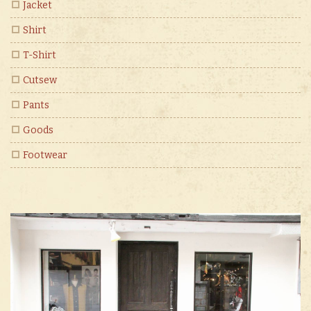
Jacket
Shirt
T-Shirt
Cutsew
Pants
Goods
Footwear