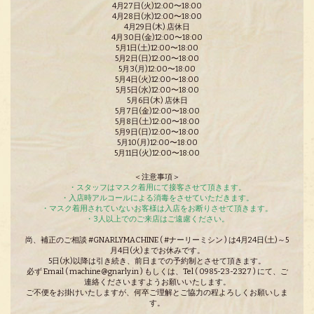
4月27日(火)12:00〜18:00
4月28日(水)12:00〜18:00
4月29日(木) 店休日
4月30日(金)12:00〜18:00
5月1日(土)12:00〜18:00
5月2日(日)12:00〜18:00
5月3(月)12:00〜18:00
5月4日(火)12:00〜18:00
5月5日(水)12:00〜18:00
5月6日(木) 店休日
5月7日(金)12:00〜18:00
5月8日(土)12:00〜18:00
5月9日(日)12:00〜18:00
5月10(月)12:00〜18:00
5月11日(火)12:00〜18:00
＜注意事項＞
・スタッフはマスク着用にて接客させて頂きます。
・入店時アルコールによる消毒をさせていただきます。
・マスク着用されていないお客様は入店をお断りさせて頂きます。
・3人以上でのご来店はご遠慮ください。
尚、
補正のご相談
#GNARLYMACHINE ( #ナーリーミシン ) は4月24日(土)～5
月4日(火)までお休みです。
5日(水)以降は
引き続き、前日までの予約制とさせて頂きます。
必ず Email ( machine@gnarly.in ) もしくは、Tel ( 0985-23-2327 ) にて、ご
連絡くださいますようお願いいたします。
ご不便をお掛けいたしますが、何卒ご理解とご協力の程よろしくお願いしま
す
。