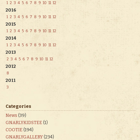
1
2
3
4
5
6
7
8
9
10
11
12
2016
1
2
3
4
5
6
7
8
9
10
11
12
2015
1
2
3
4
5
6
7
8
9
10
11
12
2014
1
2
3
4
5
6
7
8
9
10
11
12
2013
2
3
4
5
6
7
8
9
10
11
12
2012
8
2011
3
Categories
News
(39)
GNARLYKIDSTEE
(1)
COOTIE
(194)
GNARLYGALLERY
(234)