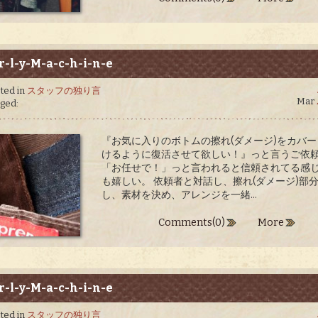
r-l-y-M-a-c-h-i-n-e
ted in
スタッフの独り言
Mar
ged:
『お気に入りのボトムの擦れ(ダメージ)をカバ
けるように復活させて欲しい！』っと言うご依
「お任せで！」っと言われると信頼されてる感
も嬉しい。 依頼者と対話し、擦れ(ダメージ)部
し、素材を決め、アレンジを一緒...
Comments(0)
More
r-l-y-M-a-c-h-i-n-e
ted in
スタッフの独り言