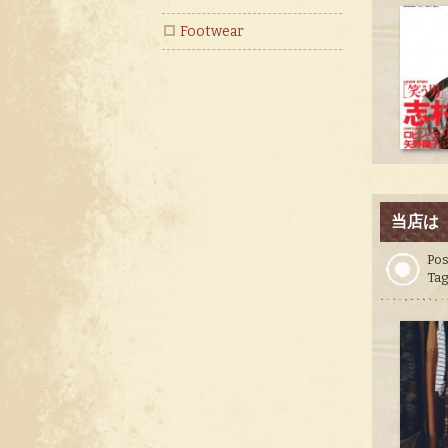
Footwear
当店は
Pos
Tag