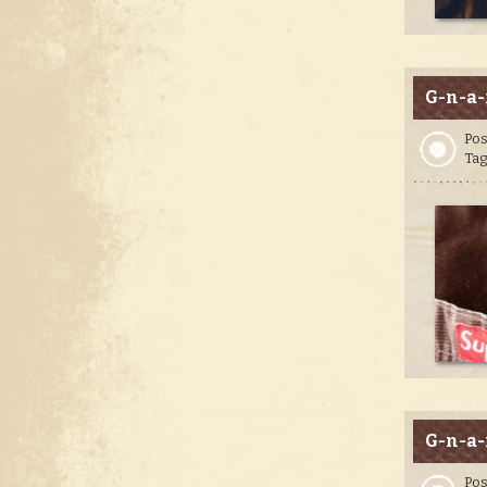
G-n-a-
Pos
Tag
G-n-a-
Pos