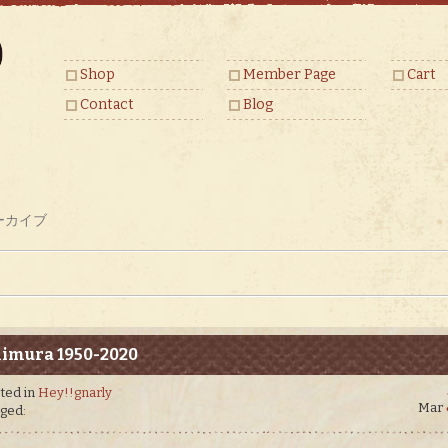
Shop
Member Page
Cart
Contact
Blog
ーカイブ
imura 1950-2020
ted in
Hey!!gnarly
Mar
ged: