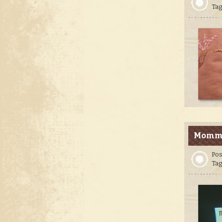
Tag
Mommy
Pos
Tag