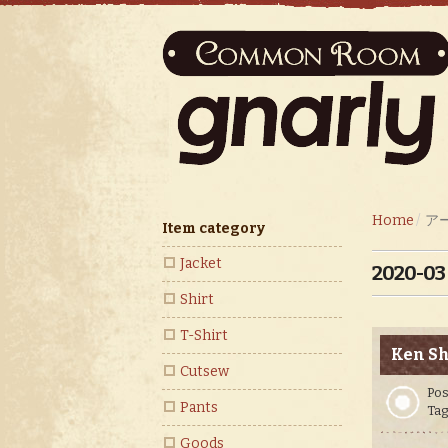
Home
ア
Item category
Jacket
2020-03
Shirt
T-Shirt
Ken Sh
Cutsew
Pos
Pants
Tag
Goods