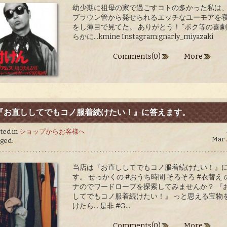
幼少期に祖母の家で過ごすコトの多かった私は
ブラウン管から発せられるエッチなユーモアを
をし薄目で見てた。 ありがとう！ “ボク等の喜劇王
らかに…kmine Instagram:gnarly_miyazaki
Comments(0)
More
『お直ししてでもコノ服着続けたい！』に答えます。
ted in
ショップからお客様へ
Mar
ged:
当店は『お直ししてでもコノ服着続けたい！』
す。 せっかくの #おうち時間 そろそろ #衣替え
ナのでワードローブを探索してみませんか？ 『
してでもコノ服着続けたい！』 っと思える宝物
けたら… 是非 #G...
Comments(0)
More