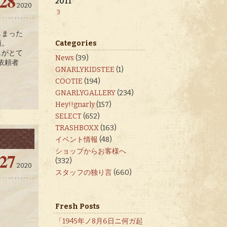
28
2011
2020
3
しまった
Categories
頼。
じがとて
News
(39)
 依頼者
GNARLYKIDSTEE
(1)
COOTIE
(194)
GNARLYGALLERY
(234)
Hey!!gnarly
(157)
SELECT
(652)
TRASHBOXX
(163)
イベント情報
(48)
ショップからお客様へ
27
(332)
2020
スタッフの独り言
(660)
Fresh Posts
「1945年ノ8月6日ニ何ガ起