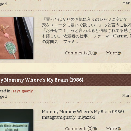
Mar
ged:
『買ったばかりのお気に入りのシャツに空いて
穴をユニークに塞いで欲しい！』っと言うご依
「お任せで！」っと言われると信頼されてる感
も嬉しい。 依頼者の仕事。 ファーマー(Farme)
の雰囲気。 フェミ...
Comments(0)
More
 Mommy Where’s My Brain (1986)
ted in
Hey!!gnarly
Mar
ged:
Mommy Mommy Where's My Brain (1986)
Instagram:gnarly_miyazaki
Comments(0)
More