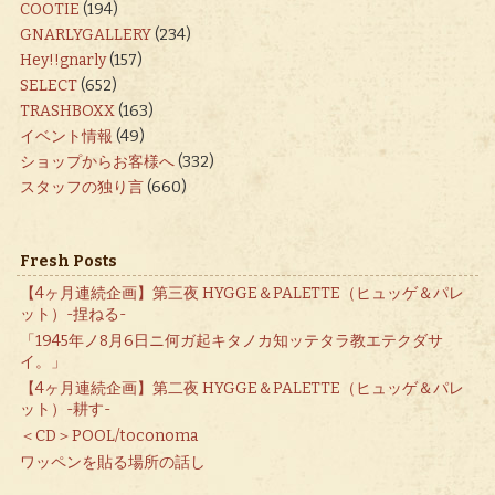
COOTIE
(194)
GNARLYGALLERY
(234)
Hey!!gnarly
(157)
SELECT
(652)
TRASHBOXX
(163)
イベント情報
(49)
ショップからお客様へ
(332)
スタッフの独り言
(660)
Fresh Posts
【4ヶ月連続企画】第三夜 HYGGE＆PALETTE（ヒュッゲ＆パレ
ット）-捏ねる-
「1945年ノ8月6日ニ何ガ起キタノカ知ッテタラ教エテクダサ
イ。」
【4ヶ月連続企画】第二夜 HYGGE＆PALETTE（ヒュッゲ＆パレ
ット）-耕す-
＜CD＞POOL/toconoma
ワッペンを貼る場所の話し