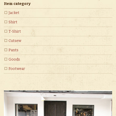
Item category
Jacket
Shirt
T-Shirt
Cutsew
Pants
Goods
Footwear