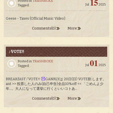
15
Posted in
TRASHBOXX
Jul
2025
Tagged:
Geese - Taxes (Official Music Video)
Comments(0)
More
♪VOTE!!
01
Posted in
TRASHBOXX
Jul
2025
Tagged:
BREAKfAST / VOTE!!
GANRLYは 20日(日) VOTE割 します。
ant >> 投票した人のみ(自己申告)全品10%off << 「ごめんよ少
年…。大人になって選挙に行くといいコトあ...
Comments(0)
More