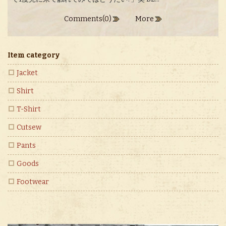
Comments(0)
More
Item category
Jacket
Shirt
T-Shirt
Cutsew
Pants
Goods
Footwear