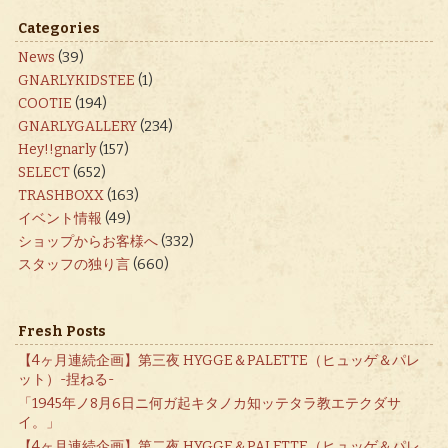
Categories
News
(39)
GNARLYKIDSTEE
(1)
COOTIE
(194)
GNARLYGALLERY
(234)
Hey!!gnarly
(157)
SELECT
(652)
TRASHBOXX
(163)
イベント情報
(49)
ショップからお客様へ
(332)
スタッフの独り言
(660)
Fresh Posts
【4ヶ月連続企画】第三夜 HYGGE＆PALETTE（ヒュッゲ＆パレ
ット）-捏ねる-
「1945年ノ8月6日ニ何ガ起キタノカ知ッテタラ教エテクダサ
イ。」
【4ヶ月連続企画】第二夜 HYGGE＆PALETTE（ヒュッゲ＆パレ