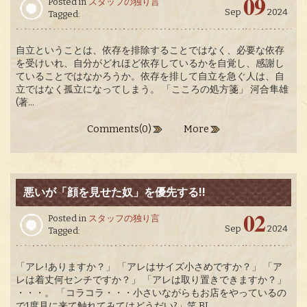
09
Posted in
スタッフの独り言
Sep
2024
Tagged:
自立ということは、依存を排除することではなく、必要な依存
を受けいれ、自分がどれほど依存しているかを自覚し、感謝し
ていることではなかろうか。依存を排して自立を急ぐ人は、自
立ではなく孤立になってしまう。 「こころの処方箋」 河合隼雄
(著...
Comments(0)
More
悪いが「顔を見せた奴」を優先する!!
02
Posted in
スタッフの独り言
Sep
2024
Tagged:
「アレ!ありますか？」 「アレはサイズ小さめですか？」 「ア
レは着丈何センチですか？」 「アレは取り置きできますか？」
・・・。 「コラコラ・・・小さいながらもお店をやっているの
で1度見に来て触れてみてはどうだい?」笑 BL...