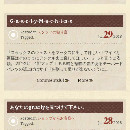
G-n-a-r-l-y-M-a-c-h-i-n-e
29
Posted in
スタッフの独り言
Jul
2018
Tagged:
『スラックスのウェストをマックスに出してほしい！ワイドな
裾幅はそのままにアンクル丈に直してほしい！』っと言うご依
頼。 2㌢×2㌢＝4㌢アップ！ もも幅と裾幅の差のあるテーパード
パンツの裾上げはサイドを割って吊りが出ないように…。...
Comments(0)
More
あなたのgnarlyを見つけて下さい。
28
Posted in
ショップからお客様へ
Jul
2018
Tagged: