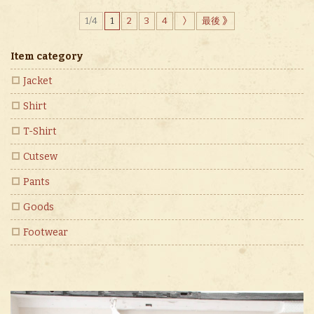
1/4
1
2
3
4
最後
Item category
Jacket
Shirt
T-Shirt
Cutsew
Pants
Goods
Footwear