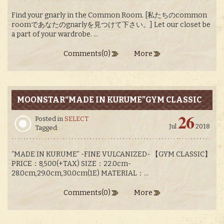
Find your gnarly in the Common Room. [私たちのcommon
roomであなたのgnarlyを見つけて下さい。] Let our closet be
a part of your wardrobe. ...
Comments(0)
More
MOONSTAR“MADE IN KURUME”GYM CLASSIC
26
Posted in
SELECT
Jul
2018
Tagged:
“MADE IN KURUME” -FINE VULCANIZED- 【GYM CLASSIC】
PRICE：8,500(+TAX) SIZE：22.0cm-
28.0cm,29.0cm,30.0cm(1E) MATERIAL：...
Comments(0)
More