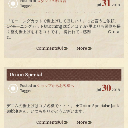
31
Posted in
スタッフの独り言
Jul
2018
Tagged:
『モーニングカットで裾上げしてほしい！』っと言うご依頼。
Q<モーニングカット(Morning cut)とは？ A>甲よりも踵側を長
く整え裾上げをするコトです。 携われて… 感謝 - – – – – G-n-a-
r...
Comments(0)
More
Union Special
30
Posted in
ショップからお客様へ
Jul
2018
Tagged:
デニムの裾上げはコノ名機で・・・。 ★Union Special★ Jack
Rabbitさん、いつもありがとうございます。
Comments(0)
More