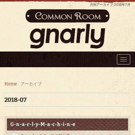
月別アーカイブ: 2018年7月
Toggl
navig
Home
アーカイブ
2018-07
G-n-a-r-l-y-M-a-c-h-i-n-e