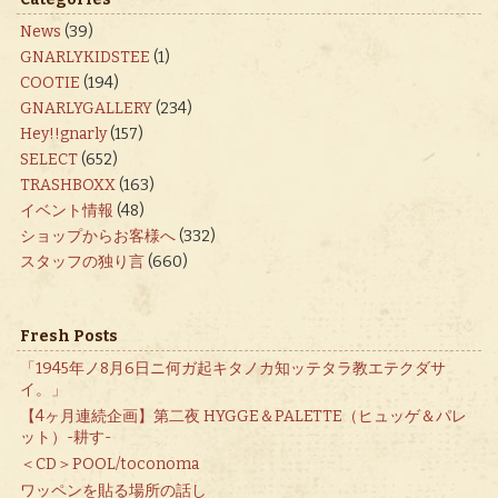
News
(39)
GNARLYKIDSTEE
(1)
COOTIE
(194)
GNARLYGALLERY
(234)
Hey!!gnarly
(157)
SELECT
(652)
TRASHBOXX
(163)
イベント情報
(48)
ショップからお客様へ
(332)
スタッフの独り言
(660)
Fresh Posts
「1945年ノ8月6日ニ何ガ起キタノカ知ッテタラ教エテクダサ
イ。」
【4ヶ月連続企画】第二夜 HYGGE＆PALETTE（ヒュッゲ＆パレ
ット）-耕す-
＜CD＞POOL/toconoma
ワッペンを貼る場所の話し