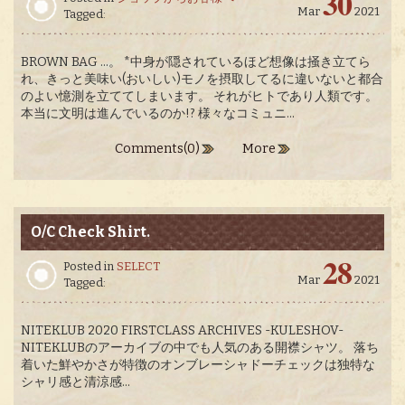
30
Mar
2021
Tagged:
BROWN BAG …。 *中身が隠されているほど想像は掻き立てら
れ、きっと美味い(おいしい)モノを摂取してるに違いないと都合
のよい憶測を立ててしまいます。 それがヒトであり人類です。
本当に文明は進んでいるのか!? 様々なコミュニ...
Comments(0)
More
O/C Check Shirt.
28
Posted in
SELECT
Mar
2021
Tagged:
NITEKLUB 2020 FIRSTCLASS ARCHIVES -KULESHOV-
NITEKLUBのアーカイブの中でも人気のある開襟シャツ。 落ち
着いた鮮やかさが特徴のオンブレーシャドーチェックは独特な
シャリ感と清涼感...