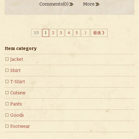
Comments(0)
More
1/5
1
2
3
4
5
最後
Item category
Jacket
Shirt
T-Shirt
Cutsew
Pants
Goods
Footwear