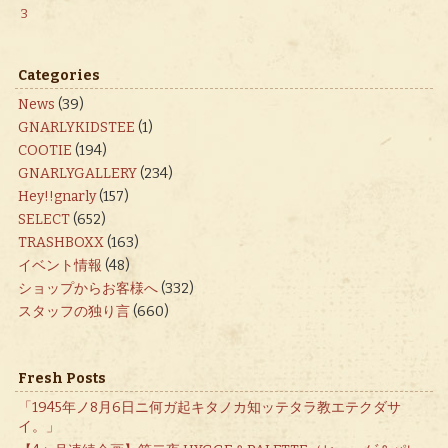
3
Categories
News
(39)
GNARLYKIDSTEE
(1)
COOTIE
(194)
GNARLYGALLERY
(234)
Hey!!gnarly
(157)
SELECT
(652)
TRASHBOXX
(163)
イベント情報
(48)
ショップからお客様へ
(332)
スタッフの独り言
(660)
Fresh Posts
「1945年ノ8月6日ニ何ガ起キタノカ知ッテタラ教エテクダサ
イ。」