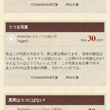
Comments(0)
More
うつる写真
30
Posted in
スタッフの独り言
Mar
2021
Tagged:
私はこの写真が大好きで、夜な夜な眺めてます。 意味や解説は
いりません。 カメラマンが誰だとか、この男の子が何歳なのか?
そんなコトはどうでもいいんです。 この写真を知る事で50％、
あとの50％は見る側の判断。 それでいいのでは...
Comments(0)
More
真実はココにはない!
Posted in
ショップからお客様へ