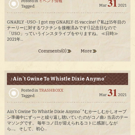
31
Posted in
イベント情報
Mar
2021
Tagged:
GNARLY -USO- I got my GNARLY-15 vaccine! (*私は15年目の
ナーリーに対するワクチンを接種済みです!) 記念日なので
「USO」っていうインスタライブをやりますね。 ≪日時≫
2021年...
Comments(0)
More
♪Ain´t Gwine To Whistle Dixie Anymo´
31
Posted in
TRASHBOXX
Mar
2021
Tagged:
Ain´t Gwine To Whistle Dixie Anymo´ *むかーしむかしオープ
ン準備中にずっーと繰り返し聴いていたのがコノ曲♪ 当店のテー
マソングです。 毎年コノ日が迎えられるコトに感謝しなが
ら…。 そして、初心...