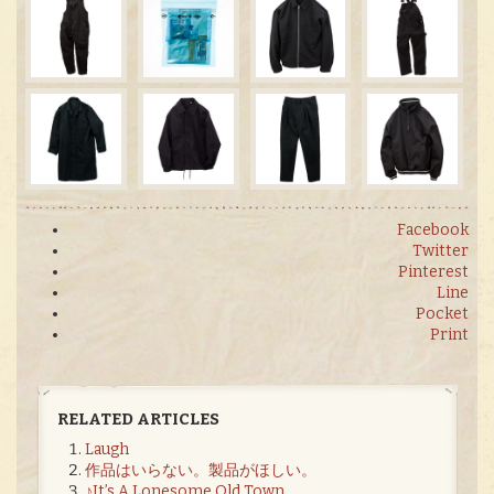
Facebook
Twitter
Pinterest
Line
Pocket
Print
RELATED ARTICLES
Laugh
作品はいらない。製品がほしい。
♪It’s A Lonesome Old Town