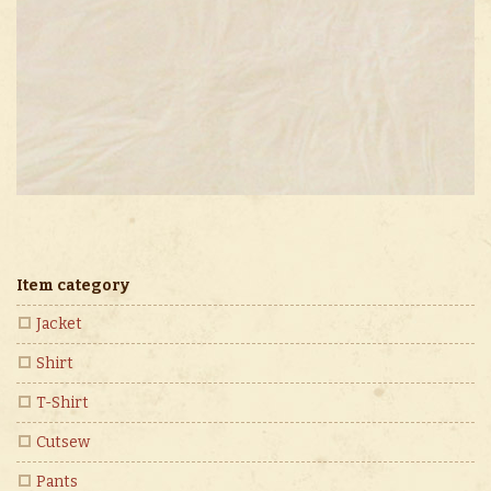
Item category
Jacket
Shirt
T-Shirt
Cutsew
Pants