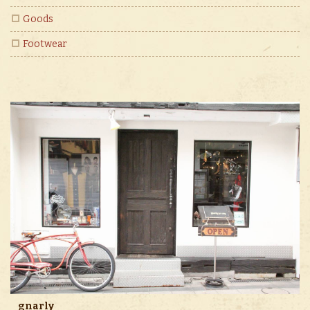
Goods
Footwear
gnarly