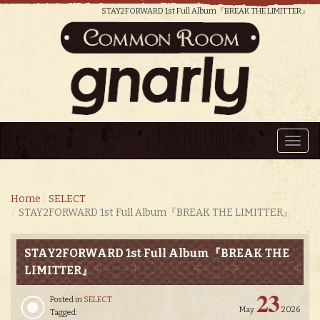
STAY2FORWARD 1st Full Album『BREAK THE LIMITTER』
Toggl
navig
Home
SELECT
STAY2FORWARD 1st Full Album『BREAK THE LIMITTER』
STAY2FORWARD 1st Full Album『BREAK THE
LIMITTER』
23
Posted in
SELECT
May
2026
Tagged: