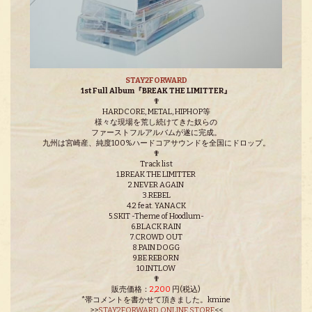
STAY2FORWARD
1st Full Album『BREAK THE LIMITTER』
✟
HARDCORE, METAL, HIPHOP等
様々な現場を荒し続けてきた奴らの
ファーストフルアルバムが遂に完成。
九州は宮崎産、純度100%ハードコアサウンドを全国にドロップ。
✟
Track list
1.BREAK THE LIMITTER
2.NEVER AGAIN
3.REBEL
4.2 feat. YANACK
5.SKIT -Theme of Hoodlum-
6.BLACK RAIN
7.CROWD OUT
8.PAIN DOGG
9.BE REBORN
10.INTLOW
✟
販売価格：
2,200
円(税込)
*帯コメントを書かせて頂きました。kmine
>>
STAY2FORWARD ONLINE STORE
<<