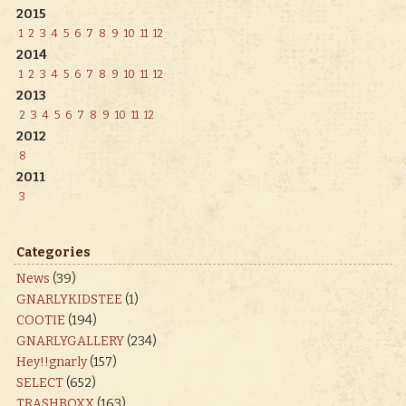
2015
1
2
3
4
5
6
7
8
9
10
11
12
2014
1
2
3
4
5
6
7
8
9
10
11
12
2013
2
3
4
5
6
7
8
9
10
11
12
2012
8
2011
3
Categories
News
(39)
GNARLYKIDSTEE
(1)
COOTIE
(194)
GNARLYGALLERY
(234)
Hey!!gnarly
(157)
SELECT
(652)
TRASHBOXX
(163)