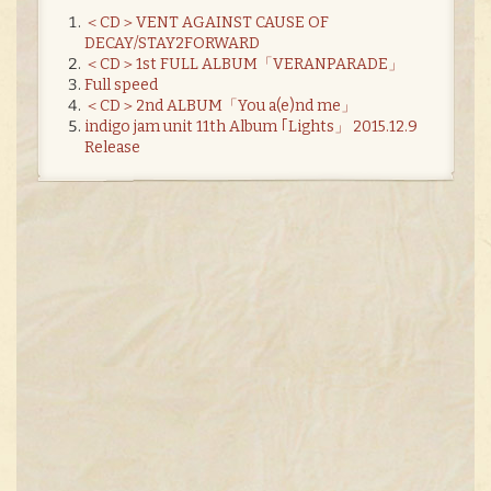
＜CD＞VENT AGAINST CAUSE OF
DECAY/STAY2FORWARD
＜CD＞1st FULL ALBUM「VERANPARADE」
Full speed
＜CD＞2nd ALBUM「You a(e)nd me」
indigo jam unit 11th Album ｢Lights」 2015.12.9
Release