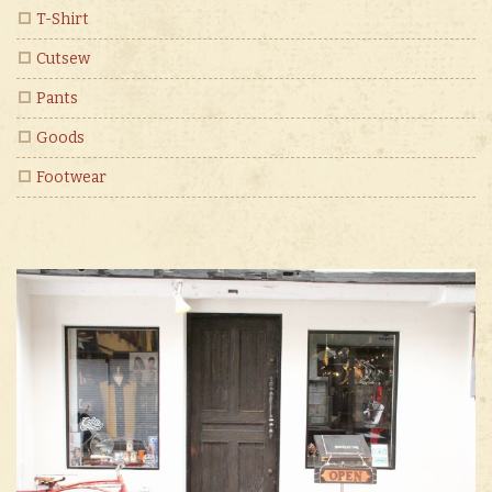
T-Shirt
Cutsew
Pants
Goods
Footwear