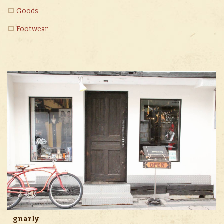
Goods
Footwear
gnarly