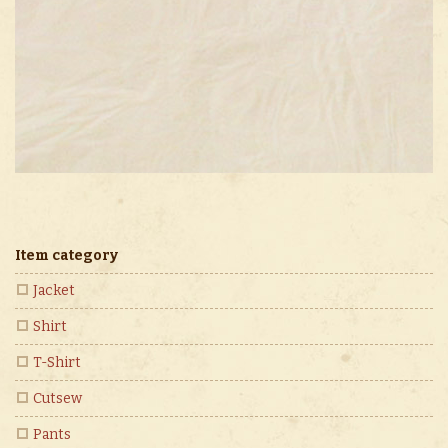
Item category
Jacket
Shirt
T-Shirt
Cutsew
Pants