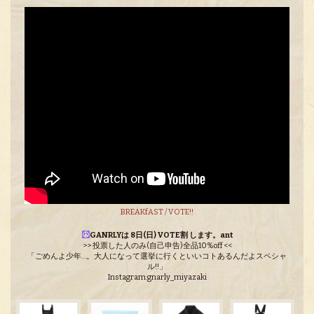
BREAKfAST / VOTE!!
GANRLYは 8日(日) VOTE割 します。ant
>> 投票した人のみ(自己申告)全品10%off <<
「ごめんよ少年…。大人になって選挙に行くといいコトあるんだよスペシャ
ル!!」
Instagram:gnarly_miyazaki