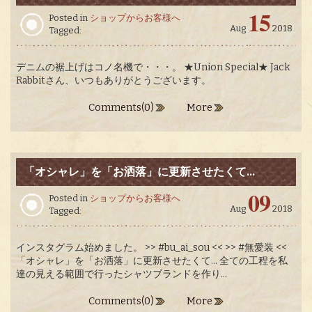
15
Posted in
ショップからお客様へ
Aug
2018
Tagged:
デニムの裾上げはコノ名機で・・・。 ★Union Special★ Jack
Rabbitさん、いつもありがとうございます。
Comments(0)
More
「オシャレ」を「お洒落」に更新させたくて…
09
Posted in
ショップからお客様へ
Aug
2018
Tagged:
インスタグラム始めました。 >> #bu_ai_sou << >> #無愛装 <<
「オシャレ」を「お洒落」に更新させたくて… 全ての工程を私
達の見える範囲で行ったシャツブランドを作り...
Comments(0)
More