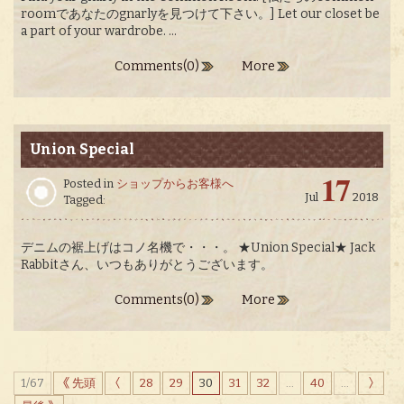
roomであなたのgnarlyを見つけて下さい。] Let our closet be
a part of your wardrobe. ...
Comments(0)
More
Union Special
17
Posted in
ショップからお客様へ
Jul
2018
Tagged:
デニムの裾上げはコノ名機で・・・。 ★Union Special★ Jack
Rabbitさん、いつもありがとうございます。
Comments(0)
More
1/67
先頭
28
29
30
31
32
...
40
...