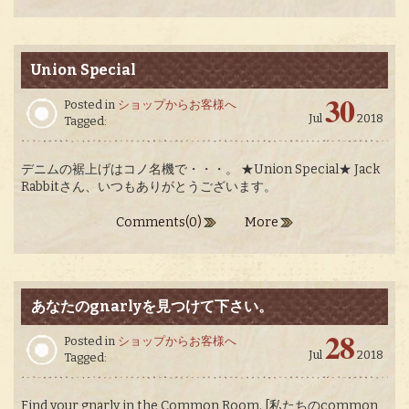
Union Special
30
Posted in
ショップからお客様へ
Jul
2018
Tagged:
デニムの裾上げはコノ名機で・・・。 ★Union Special★ Jack
Rabbitさん、いつもありがとうございます。
Comments(0)
More
あなたのgnarlyを見つけて下さい。
28
Posted in
ショップからお客様へ
Jul
2018
Tagged:
Find your gnarly in the Common Room. [私たちのcommon