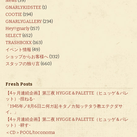
News
(39)
GNARLYKIDSTEE
(1)
COOTIE
(194)
GNARLYGALLERY
(234)
Hey!!gnarly
(157)
SELECT
(652)
TRASHBOXX
(163)
イベント情報
(49)
ショップからお客様へ
(332)
スタッフの独り言
(660)
Fresh Posts
【4ヶ月連続企画】第三夜 HYGGE＆PALETTE（ヒュッゲ＆パレ
ット）-捏ねる-
「1945年ノ8月6日ニ何ガ起キタノカ知ッテタラ教エテクダサ
イ。」
【4ヶ月連続企画】第二夜 HYGGE＆PALETTE（ヒュッゲ＆パレ
ット）-耕す-
＜CD＞POOL/toconoma