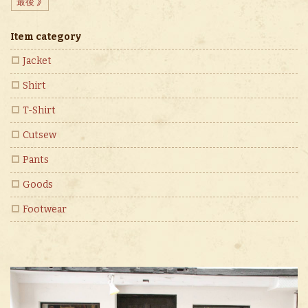
最後
Item category
Jacket
Shirt
T-Shirt
Cutsew
Pants
Goods
Footwear